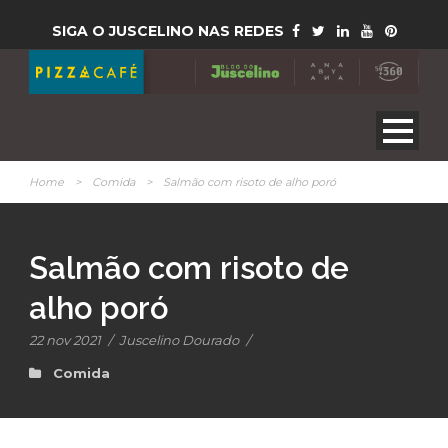
SIGA O JUSCELINO NAS REDES
Home
>
Comida
>
Salmão com risoto de alho poró
Salmão com risoto de
alho poró
22 nov 2021
/
Juscelino Dourado
/
Comida