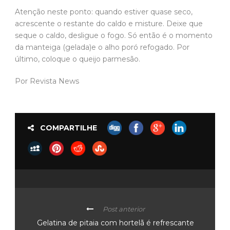
Atenção neste ponto: quando estiver quase seco,
acrescente o restante do caldo e misture. Deixe que
seque o caldo, desligue o fogo. Só então é o momento
da manteiga (gelada)e o alho poró refogado. Por
último, coloque o queijo parmesão.
Por Revista News
COMPARTILHE
Post anterior
Gelatina de pitaia com hortelã é refrescante