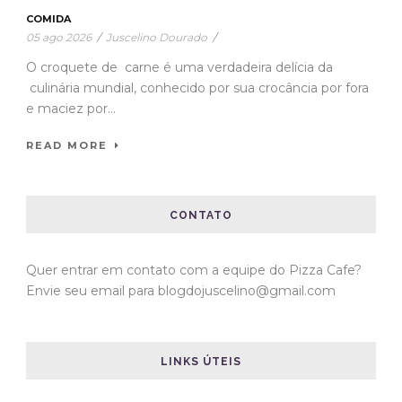
COMIDA
05 ago 2026
/
Juscelino Dourado
/
O croquete de carne é uma verdadeira delícia da
culinária mundial, conhecido por sua crocância por fora
e maciez por...
READ MORE
CONTATO
Quer entrar em contato com a equipe do Pizza Cafe?
Envie seu email para blogdojuscelino@gmail.com
LINKS ÚTEIS