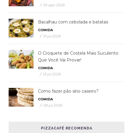
/
05 ago 2026
Bacalhau com cebolada e batatas
COMIDA
/
31 jul 2026
O Croquete de Costela Mais Suculento
Que Você Vai Provar!
COMIDA
/
13 jul 2026
Como fazer pão sírio caseiro?
COMIDA
/
08 jul 2026
PIZZACAFÉ RECOMENDA