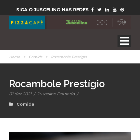
SIGA O JUSCELINO NAS REDES
Home
>
Comida
>
Rocambole Prestígio
Rocambole Prestígio
01 dez 2021
/
Juscelino Dourado
/
Comida