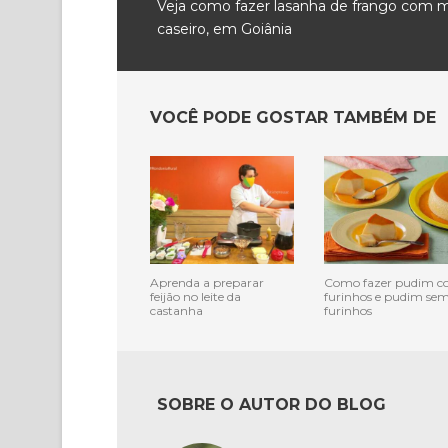
Veja como fazer lasanha de frango com 
caseiro, em Goiânia
VOCÊ PODE GOSTAR TAMBÉM DE
Aprenda a preparar
Como fazer pudim 
feijão no leite da
furinhos e pudim se
castanha
furinhos
SOBRE O AUTOR DO BLOG