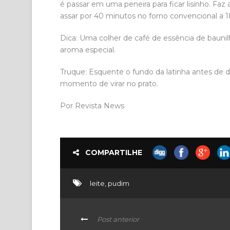
é passar em uma peneira para ficar lisinho. Faz
assar por 40 minutos no forno convencional a 18
Dica: Uma colher de café de essência de baunil
aroma especial.
Truque: Esquente o fundo da latinha antes de d
momento de virar no prato.
Por Revista News
COMPARTILHE
leite
,
pudim
Post anterior