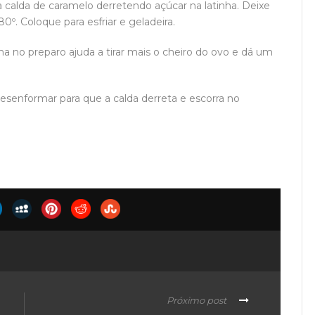
 a calda de caramelo derretendo açúcar na latinha. Deixe
0º. Coloque para esfriar e geladeira.
ha no preparo ajuda a tirar mais o cheiro do ovo e dá um
esenformar para que a calda derreta e escorra no
Próximo post