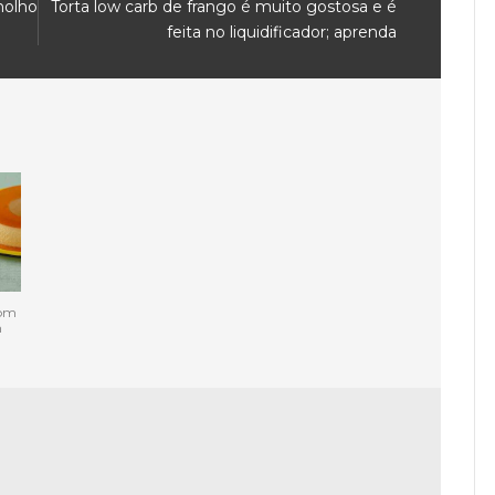
molho
Torta low carb de frango é muito gostosa e é
feita no liquidificador; aprenda
com
m