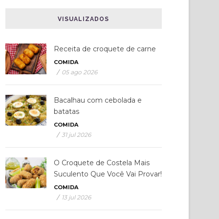
VISUALIZADOS
Receita de croquete de carne
COMIDA
/
05 ago 2026
Bacalhau com cebolada e
batatas
COMIDA
/
31 jul 2026
O Croquete de Costela Mais
Suculento Que Você Vai Provar!
COMIDA
/
13 jul 2026