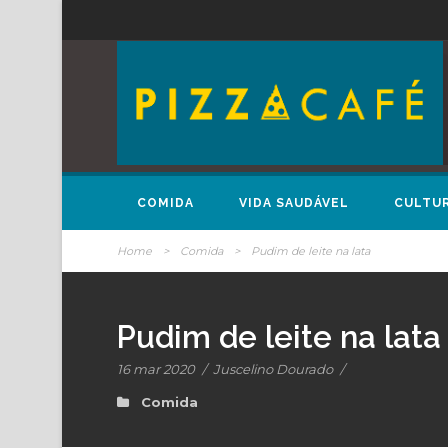
COMIDA
VIDA SAUDÁVEL
CULTU
Home
>
Comida
>
Pudim de leite na lata
Pudim de leite na lata
16 mar 2020
/
Juscelino Dourado
/
Comida