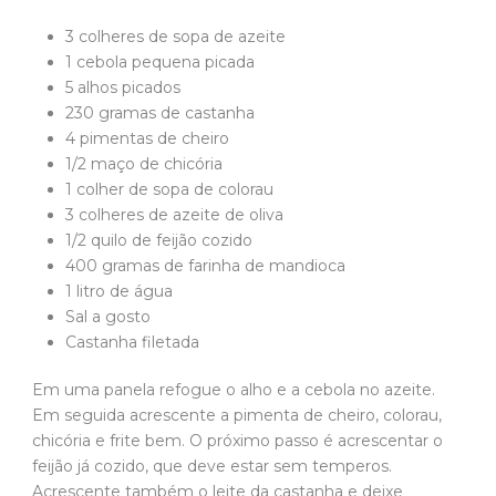
3 colheres de sopa de azeite
1 cebola pequena picada
5 alhos picados
230 gramas de castanha
4 pimentas de cheiro
1/2 maço de chicória
1 colher de sopa de colorau
3 colheres de azeite de oliva
1/2 quilo de feijão cozido
400 gramas de farinha de mandioca
1 litro de água
Sal a gosto
Castanha filetada
Em uma panela refogue o alho e a cebola no azeite.
Em seguida acrescente a pimenta de cheiro, colorau,
chicória e frite bem. O próximo passo é acrescentar o
feijão já cozido, que deve estar sem temperos.
Acrescente também o leite da castanha e deixe