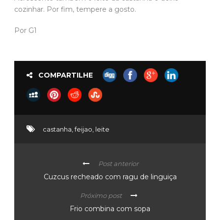
cozinhar. Por fim, tempere a gosto.
Por G1
COMPARTILHE
castanha
,
feijao
,
leite
Post anterior
Cuzcus recheado com ragu de linguiça
Próximo post
Frio combina com sopa