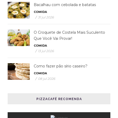
Bacalhau com cebolada e batatas
COMIDA
/
31 jul 2026
O Croquete de Costela Mais Suculento
Que Você Vai Provar!
COMIDA
/
13 jul 2026
Como fazer pão sírio caseiro?
COMIDA
/
08 jul 2026
PIZZACAFÉ RECOMENDA