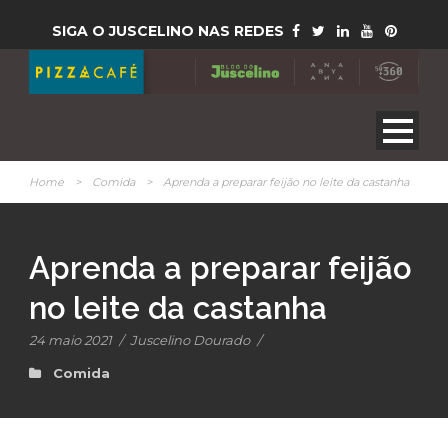
SIGA O JUSCELINO NAS REDES
Home
>
Comida
>
Aprenda a preparar feijão no leite da castanha
Aprenda a preparar feijão
no leite da castanha
24 maio 2021
/
Juscelino Dourado
/
Comida