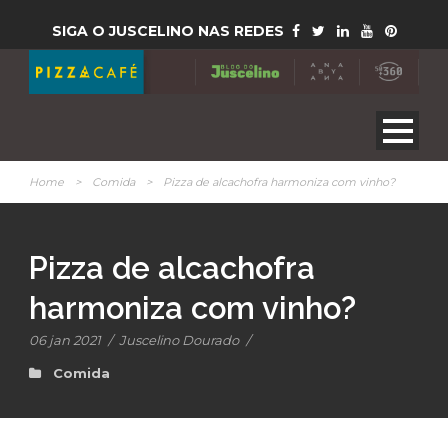
SIGA O JUSCELINO NAS REDES
Home
>
Comida
>
Pizza de alcachofra harmoniza com vinho?
Pizza de alcachofra
harmoniza com vinho?
06 jan 2021
/
Juscelino Dourado
/
Comida