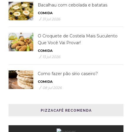
Bacalhau com cebolada e batatas
COMIDA
/
31 jul 2026
O Croquete de Costela Mais Suculento
Que Você Vai Provar!
COMIDA
/
13 jul 2026
Como fazer pão sírio caseiro?
COMIDA
/
08 jul 2026
PIZZACAFÉ RECOMENDA