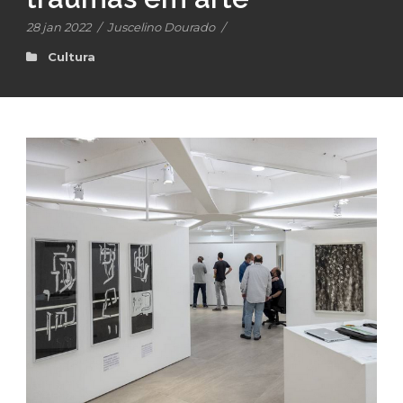
28 jan 2022
/
Juscelino Dourado
/
Cultura