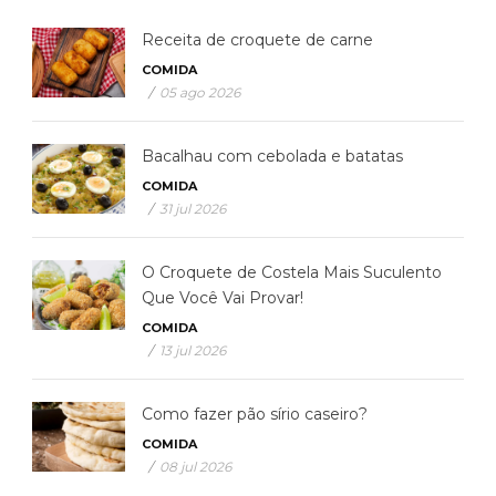
Receita de croquete de carne
COMIDA
/
05 ago 2026
Bacalhau com cebolada e batatas
COMIDA
/
31 jul 2026
O Croquete de Costela Mais Suculento
Que Você Vai Provar!
COMIDA
/
13 jul 2026
Como fazer pão sírio caseiro?
COMIDA
/
08 jul 2026