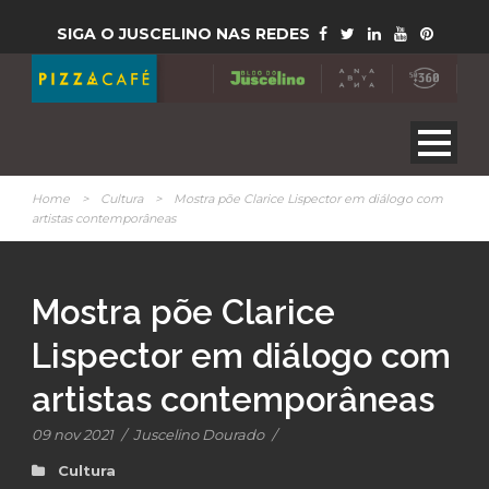
SIGA O JUSCELINO NAS REDES
Home
>
Cultura
>
Mostra põe Clarice Lispector em diálogo com
artistas contemporâneas
Mostra põe Clarice
Lispector em diálogo com
artistas contemporâneas
09 nov 2021
/
Juscelino Dourado
/
Cultura