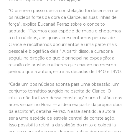
“O primeiro passo dessa constelação foi desenharmos
os núcleos fortes da obra da Clarice, as suas linhas de
força”, explica Eucanaã Ferraz sobre o conceito
adotado. “Fizemos essa espécie de mapa e chegamos
a oito núcleos, aos quais acrescentamos pinturas de
Clarice e recolhemos documentos e uma parte mais
pessoal e biográfica dela.” A partir disso, a curadoria
seguiu na direção do que é principal na exposição: a
reunião de artistas mulheres que criaram no mesmo
período que a autora, entre as décadas de 1940 e 1970.
“Cada um dos núcleos aponta para uma obsessão, um
conjunto temático surgido na escrita de Clarice. O
intuito não foi fazer dessa constelação uma história das
artes visuais no Brasil — a ideia era partir da própria obra
da escritora”, detalha Ferraz. Nesse sentido, a autora
seria uma espécie de estrela central da constelação.
Isso possibilita retirá-la da solidão do mito e colocá-la
em um conjunto maior, demonstrativo dos pontos em