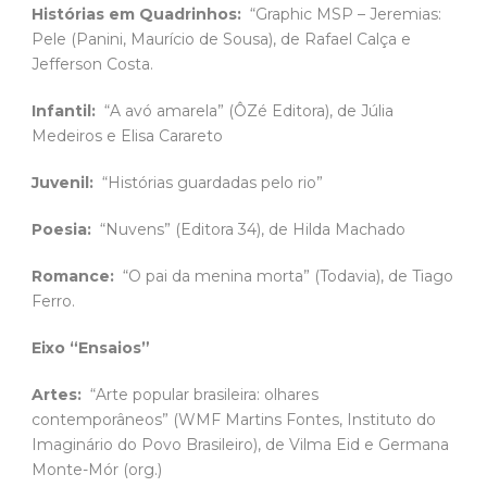
Histórias em Quadrinhos:
“Graphic MSP – Jeremias:
Pele (Panini, Maurício de Sousa), de Rafael Calça e
Jefferson Costa.
Infantil:
“A avó amarela” (ÔZé Editora), de Júlia
Medeiros e Elisa Carareto
Juvenil:
“Histórias guardadas pelo rio”
Poesia:
“Nuvens” (Editora 34), de Hilda Machado
Romance:
“O pai da menina morta” (Todavia), de Tiago
Ferro.
Eixo “Ensaios”
Artes:
“Arte popular brasileira: olhares
contemporâneos” (WMF Martins Fontes, Instituto do
Imaginário do Povo Brasileiro), de Vilma Eid e Germana
Monte-Mór (org.)