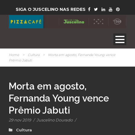
SIGA O JUSCELINO NAS REDES
Home
>
Cultura
>
Morta em agosto, Fernanda Young vence
Prêmio Jabuti
Morta em agosto,
Fernanda Young vence
Prêmio Jabuti
29 nov 2019
/
Juscelino Dourado
/
Cultura