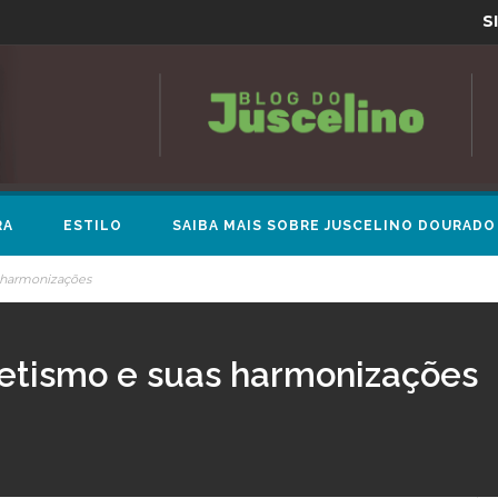
S
RA
ESTILO
SAIBA MAIS SOBRE JUSCELINO DOURADO
s harmonizações
cletismo e suas harmonizações