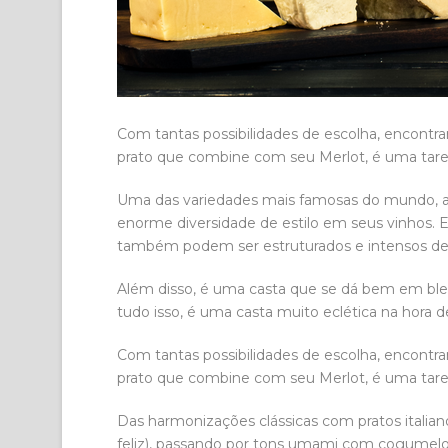
Com tantas possibilidades de escolha, encont
prato que combine com seu Merlot, é uma tare
Uma das variedades mais famosas do mundo, 
enorme diversidade de estilo em seus vinhos. 
também podem ser estruturados e intensos dep
Além disso, é uma casta que se dá bem em blend
tudo isso, é uma casta muito eclética na hora d
Com tantas possibilidades de escolha, encont
prato que combine com seu Merlot, é uma tare
Das harmonizações clássicas com pratos itali
feliz), passando por tons umami com cogumel