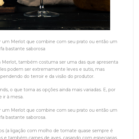
rar um Merlot que combine com seu prato ou então um
fa bastante saborosa
a Merlot, também costuma ser uma das que apresenta
Eles podem ser extremamente leves e sutis, mas
endendo do terroir e da visão do produtor.
s, o que torna as opções ainda mais variadas. E, por
e ir à mesa.
rar um Merlot que combine com seu prato ou então um
fa bastante saborosa.
anos (a ligação com molho de tomate quase sempre é
os e também carnes de aves, casando com especiarias