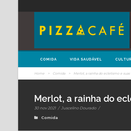
COMIDA
VIDA SAUDÁVEL
CULTU
Home
>
Comida
>
Merlot, a rainha do ecletismo e sua
Merlot, a rainha do e
30 nov 2021
/
Juscelino Dourado
/
Comida