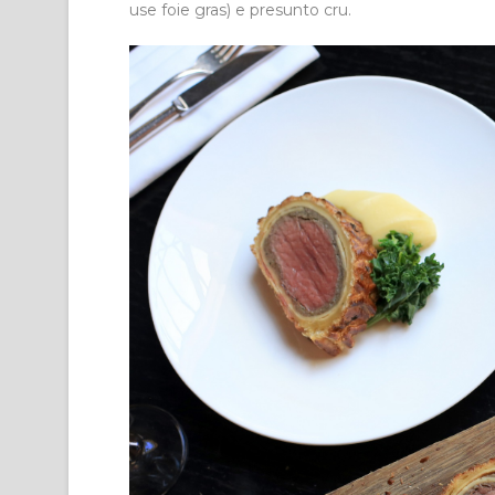
use foie gras) e presunto cru.