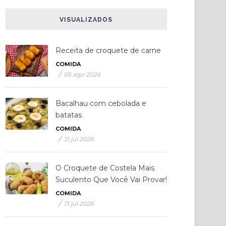
VISUALIZADOS
Receita de croquete de carne
COMIDA
/
05 ago 2026
Bacalhau com cebolada e
batatas
COMIDA
/
31 jul 2026
O Croquete de Costela Mais
Suculento Que Você Vai Provar!
COMIDA
/
13 jul 2026