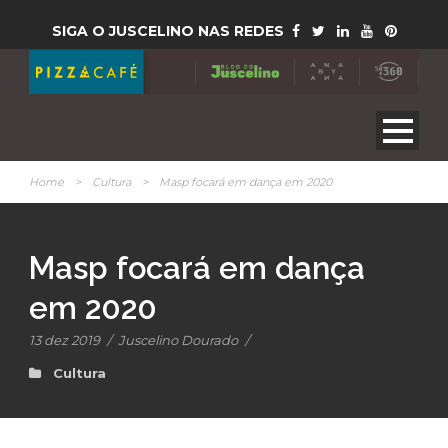
SIGA O JUSCELINO NAS REDES
Home
>
Cultura
>
Masp focará em dança em 2020
Masp focará em dança
em 2020
13 dez 2019
/
Juscelino Dourado
/
Cultura