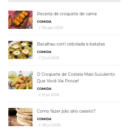
Receita de croquete de carne
COMIDA
/
05 ago 2026
Bacalhau com cebolada e batatas
COMIDA
/
31 jul 2026
O Croquete de Costela Mais Suculento
Que Você Vai Provar!
COMIDA
/
13 jul 2026
Como fazer pão sírio caseiro?
COMIDA
/
08 jul 2026