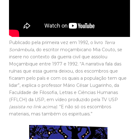
Publicado pela primeira vez em 1992, o livro
Terra
Sonâmbula
, do escritor moçambicano Mia Couto, se
insere no contexto da guerra civil que assolou
Moçambique entre 1977 e 1992. “A narrativa fala das
ruínas que essa guerra deixou, dos escombros que
ficaram pelo país e com os quais a população tem que
lidar”, explica o professor Mário César Lugarinho, da
Faculdade de Filosofia, Letras e Ciências Humanas
(FFLCH) da USP, em vídeo produzido pela TV USP
(assista no link acima)
. “E não só os escombros
materiais, mas também os espirituais.”