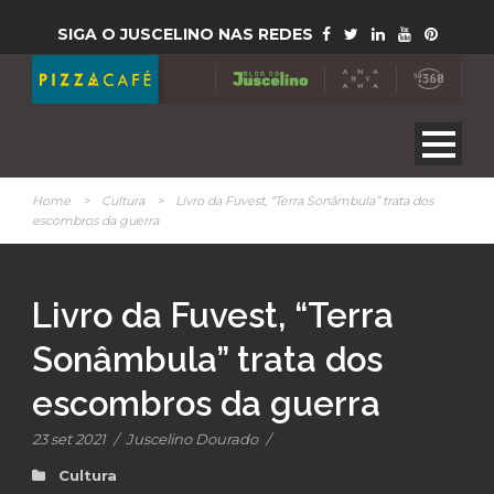
SIGA O JUSCELINO NAS REDES
Home
>
Cultura
>
Livro da Fuvest, “Terra Sonâmbula” trata dos
escombros da guerra
Livro da Fuvest, “Terra
Sonâmbula” trata dos
escombros da guerra
23 set 2021
/
Juscelino Dourado
/
Cultura