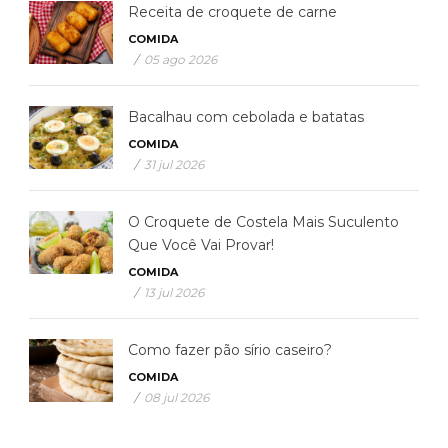
Receita de croquete de carne
COMIDA
/
05 ago 2026
Bacalhau com cebolada e batatas
COMIDA
/
31 jul 2026
O Croquete de Costela Mais Suculento
Que Você Vai Provar!
COMIDA
/
13 jul 2026
Como fazer pão sírio caseiro?
COMIDA
/
08 jul 2026