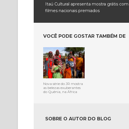
Itaú Cultural apresenta mostra grátis com
filmes nacionais premiados
VOCÊ PODE GOSTAR TAMBÉM DE
Nova série do JR mostra
as belezas exuberantes
do Quênia, na África
SOBRE O AUTOR DO BLOG