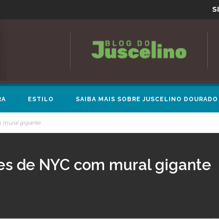
S
RA
ESTILO
SAIBA MAIS SOBRE JUSCELINO DOURADO
 mural gigante
es de NYC com mural gigante