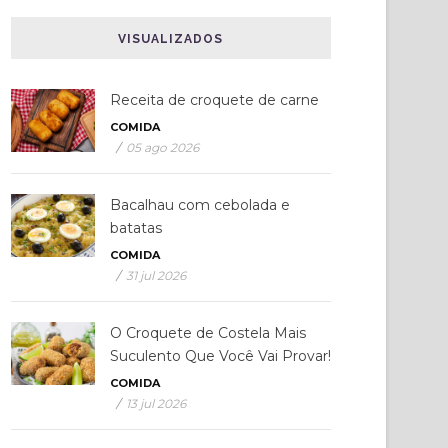
VISUALIZADOS
Receita de croquete de carne
COMIDA
/
05 ago 2026
Bacalhau com cebolada e
batatas
COMIDA
/
31 jul 2026
O Croquete de Costela Mais
Suculento Que Você Vai Provar!
COMIDA
/
13 jul 2026