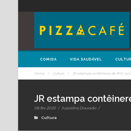
COMIDA
VIDA SAUDÁVEL
CULTU
Home
>
Cultura
>
JR estampa contêineres de NYC com
JR estampa contêiner
06 fev 2020
/
Juscelino Dourado
/
Cultura