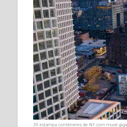
JR estampa contêineres de NY com mural giga