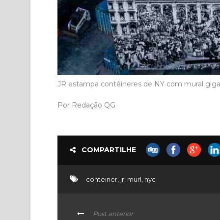
JR estampa contêineres de NY com mural giga
Por Redação QG
COMPARTILHE
conteiner
,
jr
,
murl
,
nyc
Post anterior