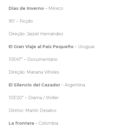
Dias de Inverno
– México
90′ – Ficção
Direção: Jaiziel Hernández
El Gran Viaje al País Pequeño
– Uruguai
105’47” – Documentário
Direção: Mariana Viñoles
El Silencio del Cazador
– Argentina
103’20” – Drama / thriller
Diretor: Martin Desalvo
La frontera
– Colombia