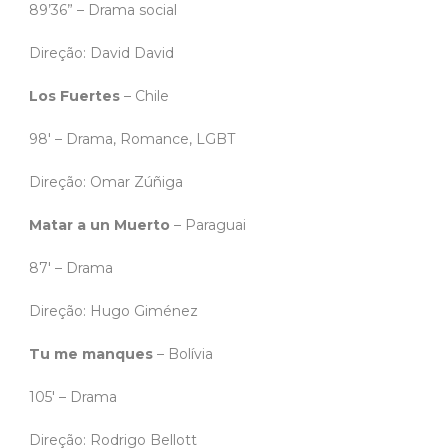
89’36” – Drama social
Direção: David David
Los Fuertes
– Chile
98′ – Drama, Romance, LGBT
Direção: Omar Zúñiga
Matar a un Muerto
– Paraguai
87′ – Drama
Direção: Hugo Giménez
Tu me manques
– Bolívia
105′ – Drama
Direção: Rodrigo Bellott