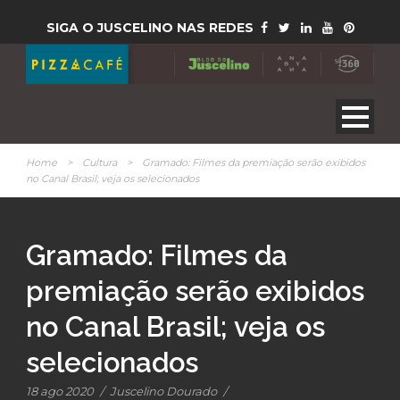
SIGA O JUSCELINO NAS REDES
Home
>
Cultura
>
Gramado: Filmes da premiação serão exibidos
no Canal Brasil; veja os selecionados
Gramado: Filmes da
premiação serão exibidos
no Canal Brasil; veja os
selecionados
18 ago 2020
/
Juscelino Dourado
/