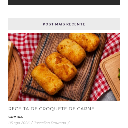
RECEITA DE CROQUETE DE CARNE
COMIDA
05 ago 2026
/
Juscelino Dourado
/
O croquete de carne é uma verdadeira delícia da
culinária mundial, conhecido por sua crocância por fora
e maciez por...
READ MORE