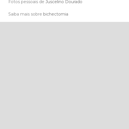
Conheça
Pamela Mello
Blog de cultura de
Juscelino Dourado
Blog de gastronomia de
Juscelino Dourado
Medium de
Juscelino Dourado
Escolas Sustentáveis, de
Juscelino Dourado
Saiba mais sobre o
RPA
Paper Excellence
Site
Jackson Wijaya
Gengivoplastia
Implante Dentário
Lentes de contato dental