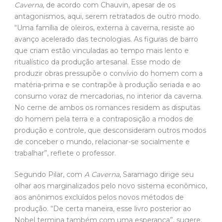
produzir obras pressupõe o convívio do homem com a
matéria-prima e se contrapõe à produção seriada e ao
consumo voraz de mercadorias, no interior da caverna.
No cerne de ambos os romances residem as disputas
do homem pela terra e a contraposição a modos de
produção e controle, que desconsideram outros modos
de conceber o mundo, relacionar-se socialmente e
trabalhar”, reflete o professor.
Segundo Pilar, com
A Caverna
, Saramago dirige seu
olhar aos marginalizados pelo novo sistema econômico,
aos anônimos excluídos pelos novos métodos de
produção. “De certa maneira, esse livro posterior ao
Nobel termina também com uma esperança”, sugere.
“Haverá quem não aceite as regras de comércio e
decida aprofundar no desconhecido. Esse é o final real
de
A Caverna
, embora o livro termine sarcasticamente
com um anúncio publicitário sobre o uso do nosso
patrimônio: ‘Brevemente, abertura ao público da