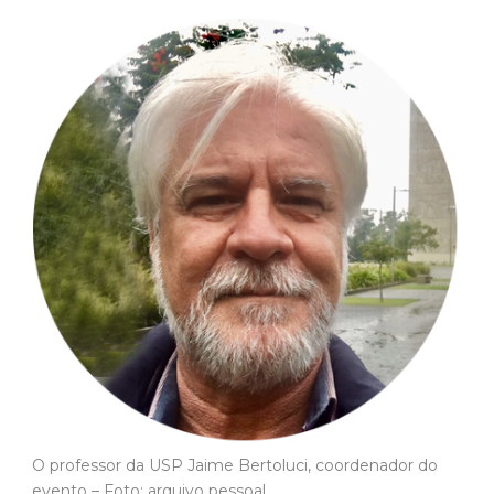
O professor da USP Jaime Bertoluci, coordenador do
evento – Foto: arquivo pessoal
Exemplos desse tratamento dispensado aos animais
foram encontrados por Bertoluci em várias obras de
Saramago. Como em
Memorial do Convento
, romance
em que centenas de bois de carga transportam uma
pedra colossal destinada ao pórtico da igreja do