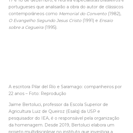
17 e 18 de dezembro, e reunirá especialistas brasileiros e
portugueses que analisarão a obra do autor de clássicos
contemporâneos como
Memorial do Convento
(1982),
O Evangelho Segundo Jesus Cristo
(1991) e
Ensaio
sobre a Cegueira
(1995).
A escritora Pilar del Río e Saramago: companheiros por
22 anos – Foto: Reprodução
Jaime Bertoluci, professor da Escola Superior de
Agricultura Luiz de Queiroz (Esalq) da USP e
pesquisador do IEA, é o responsável pela organização
da homenagem. Desde 2019, Bertoluci elabora um
projeto multidisciplinar no instituto que investiga a
compaixão pelo sofrimento imposto aos animais por
seres humanos na obra de Saramago. “A ideia para essa
pesquisa surgiu do encontro entre meu amor pelos
animais – sou zoólogo – e minha admiração pela escrita
e pelo pensamento de Saramago”, comenta o