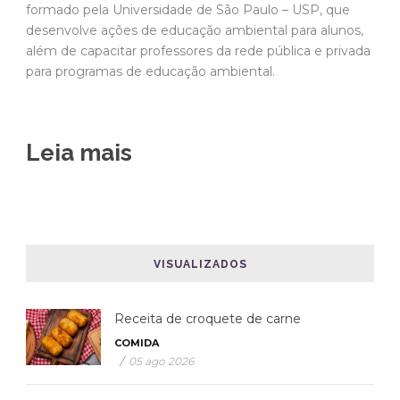
Leia mais
VISUALIZADOS
Receita de croquete de carne
COMIDA
/
05 ago 2026
Bacalhau com cebolada e batatas
COMIDA
/
31 jul 2026
O Croquete de Costela Mais Suculento