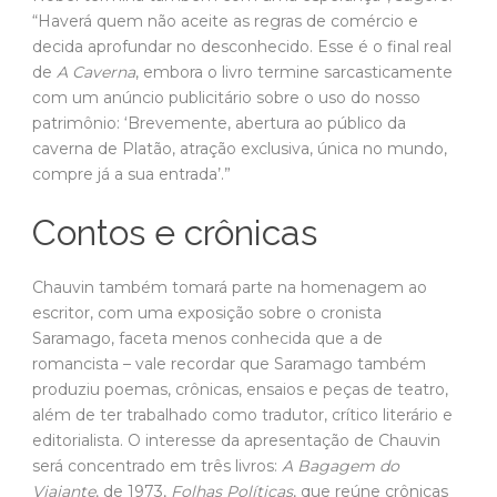
caverna de Platão, atração exclusiva, única no mundo,
compre já a sua entrada’.”
Contos e crônicas
Chauvin também tomará parte na homenagem ao
escritor, com uma exposição sobre o cronista
Saramago, faceta menos conhecida que a de
romancista – vale recordar que Saramago também
produziu poemas, crônicas, ensaios e peças de teatro,
além de ter trabalhado como tradutor, crítico literário e
editorialista. O interesse da apresentação de Chauvin
será concentrado em três livros:
A Bagagem do
Viajante
, de 1973,
Folhas Políticas
, que reúne crônicas
escritas entre 1976 e 1998, e
O Caderno
, com textos de
2008 e 2009.