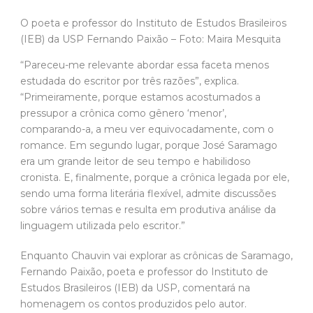
“Primeiramente, porque estamos acostumados a
pressupor a crônica como gênero ‘menor’,
comparando-a, a meu ver equivocadamente, com o
romance. Em segundo lugar, porque José Saramago
era um grande leitor de seu tempo e habilidoso
cronista. E, finalmente, porque a crônica legada por ele,
sendo uma forma literária flexível, admite discussões
sobre vários temas e resulta em produtiva análise da
linguagem utilizada pelo escritor.”
Enquanto Chauvin vai explorar as crônicas de Saramago,
Fernando Paixão, poeta e professor do Instituto de
Estudos Brasileiros (IEB) da USP, comentará na
homenagem os contos produzidos pelo autor.
“Saramago tem plena consciência formal da escrita e
ele se adapta às limitações naturais do conto”, comenta
Paixão.
O tamanho do formato, a brevidade da escrita, a
redução do grupo de personagens e a necessidade de