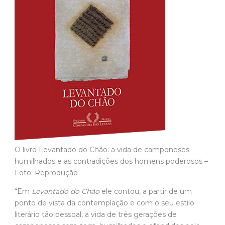
O livro Levantado do Chão: a vida de camponeses
humilhados e as contradições dos homens poderosos –
Foto: Reprodução
“Em
Levantado do Chão
ele contou, a partir de um
ponto de vista da contemplação e com o seu estilo
literário tão pessoal, a vida de três gerações de
camponeses sem-terra, humilhados e ofendidos pelo
latifúndio”, comenta ao
Jornal da USP
a escritora Pilar
del Río, que fará a abertura do evento promovido pelo
IEA. “E também contou sobre a esperança que lhes
invadiu naquele dia ‘levantado e principal’ da Revolução
dos Cravos.”