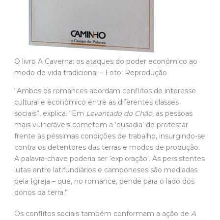
modo de vida tradicional – Foto: Reprodução
“Ambos os romances abordam conflitos de interesse
cultural e econômico entre as diferentes classes
sociais”, explica. “Em
Levantado do Chão
, as pessoas
mais vulneráveis cometem a ‘ousadia’ de protestar
frente às péssimas condições de trabalho, insurgindo-se
contra os detentores das terras e modos de produção.
A palavra-chave poderia ser ‘exploração’. As persistentes
lutas entre latifundiários e camponeses são mediadas
pela Igreja – que, no romance, pende para o lado dos
donos da terra.”
Os conflitos sociais também conformam a ação de
A
Caverna
, de acordo com Chauvin, apesar de os
antagonismos, aqui, serem retratados de outro modo.
“Uma família de oleiros, externa à caverna, resiste ao
avanço acelerado das tecnologias. As figuras de barro
que criam estão vinculadas ao tempo mais lento e
ritualístico da produção artesanal. Esse modo de