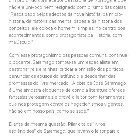
maiúsculo.”
Com esse protagonismo das pessoas comuns, continua
o docente, Saramago tornou-se um especialista em
destronar reis e rainhas, criticar a omissão dos políticos,
denunciar os abusos do latifúndio e desdenhar das
promessas do livre mercado. “A obra de José Saramago
é uma amostra eloquente de como a literatura oferece
fantasias verossímeis e provê o leitor com ferramentas
que nos protegem contra os negacionismos vigentes,
não só em nosso país, como se sabe.”
Diante da mesma questão, Pilar cita os “livros
esplêndidos” de Saramago, que levam o leitor para o
passado e o presente, em um tempo que se confunde
na busca pelo material do qual somos feitos. “A dúvida,
a responsabilidade, a meditação sobre o erro, o uso do
fator Deus, a morte, a ética, a responsabilidade, a
finitude e os desejos são a matéria da obra literária de
José Saramago”, poetiza Pilar. “O seu estilo literário,