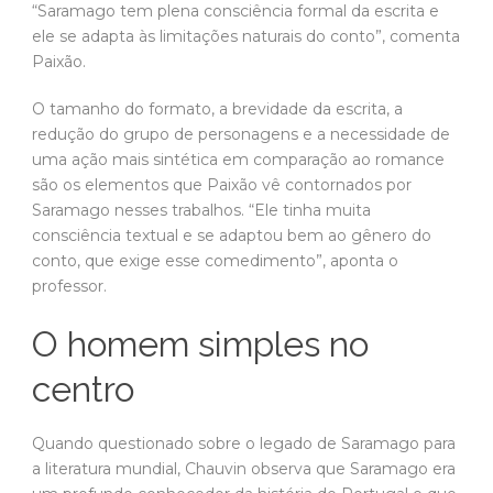
uma ação mais sintética em comparação ao romance
são os elementos que Paixão vê contornados por
Saramago nesses trabalhos. “Ele tinha muita
consciência textual e se adaptou bem ao gênero do
conto, que exige esse comedimento”, aponta o
professor.
O homem simples no
centro
Quando questionado sobre o legado de Saramago para
a literatura mundial, Chauvin observa que Saramago era
um profundo conhecedor da história de Portugal e que
não era unívoco nem resignado com o rumo das coisas.
“Respaldado pelos adeptos da nova história, da micro-
história, da história das mentalidades e da história dos
conceitos, ele coloca o homem ‘simples’ no centro dos
acontecimentos, como protagonista da História, com H