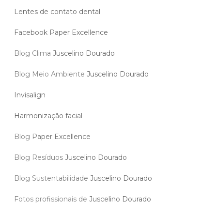
Blog Meio Ambiente
Juscelino Dourado
Invisalign
Harmonização facial
Blog
Paper Excellence
Blog Resíduos
Juscelino Dourado
Blog Sustentabilidade
Juscelino Dourado
Fotos profissionais de
Juscelino Dourado
Fotos pessoais de
Juscelino Dourado
Saiba mais sobre
bichectomia
Saiba mais sobre
acido hialuronico