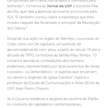
Situando sua ação na região do Alentejo,
Levantado do
Chão
cobre, em 34 capítulos, um período de
aproximadamente cem anos, a partir do século 19 até a
década de 1970, na história da família Mau-Tempo. “O
romance aborda as contradições dos homens
poderosos, representados por tipos avarentos de terras
e posses – ou latifundiários – e sujeitos que encarnam
os valores e dogmas da Igreja Católica”, explica o
professor da Escola de Comunicações e Artes (ECA) da
USP Jean Pierre Chauvin.
Já
A Caverna
reelabora a alegoria da caverna de Platão
no contexto do capitalismo contemporâneo,
desnudando as impossibilidades da continuação do
modo de vida tradicional diante dos ataques
econômicos. Para Chauvin, a obra possui pressupostos
similares aos de
Levantado do Chão
e, mesmo situadas
em momentos distintos da trajetória de Saramago,
pontos de contato entre as duas podem ser sugeridos.