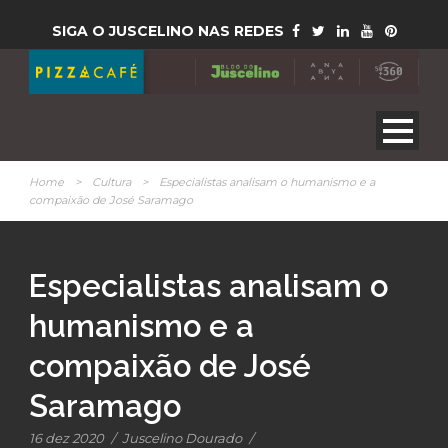
SIGA O JUSCELINO NAS REDES
Home
>
Cultura
>
Especialistas analisam o humanismo e a
compaixão de José Saramago
Especialistas analisam o
humanismo e a
compaixão de José
Saramago
16 dez 2020
/
Juscelino Dourado
/