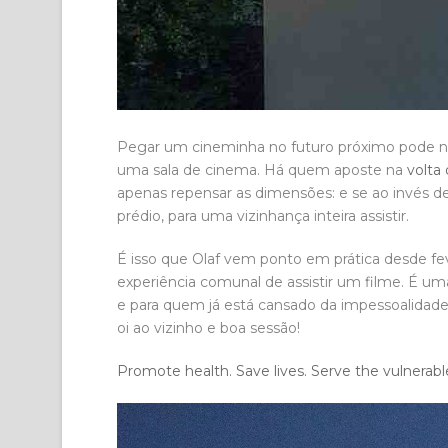
Pegar um cineminha no futuro próximo pode não 
uma sala de cinema. Há quem aposte na
volta
apenas repensar as dimensões: e se ao invés de
prédio, para uma vizinhança inteira assistir.
É isso que Olaf vem ponto em prática desde fe
experiência comunal de assistir um filme. É u
e para quem já está cansado da impessoalidade 
oi ao vizinho e boa sessão!
Promote health. Save lives. Serve the vulnerable