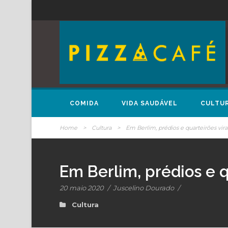
COMIDA
VIDA SAUDÁVEL
CULTU
Home
>
Cultura
>
Em Berlim, prédios e quarteirões vir
Em Berlim, prédios e q
20 maio 2020
/
Juscelino Dourado
/
Cultura