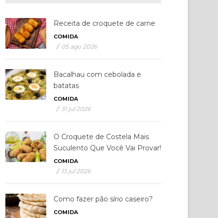
Receita de croquete de carne
COMIDA
/
05 ago 2026
Bacalhau com cebolada e
batatas
COMIDA
/
31 jul 2026
O Croquete de Costela Mais
Suculento Que Você Vai Provar!
COMIDA
/
13 jul 2026
Como fazer pão sírio caseiro?
COMIDA