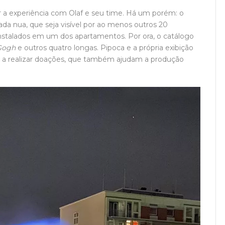
a experiência com Olaf e seu time. Há um porém: o
da nua, que seja visível por ao menos outros 20
 instalados em um dos apartamentos. Por ora, o catálogo
Gogh
e outros quatro longas. Pipoca e a própria exibição
os a realizar doações, que também ajudam a produção