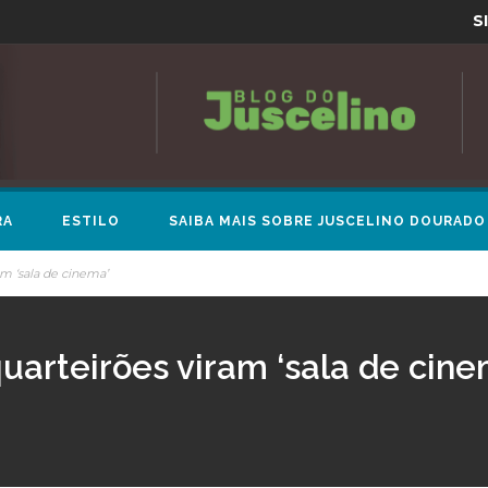
S
RA
ESTILO
SAIBA MAIS SOBRE JUSCELINO DOURADO
am ‘sala de cinema’
uarteirões viram ‘sala de cine