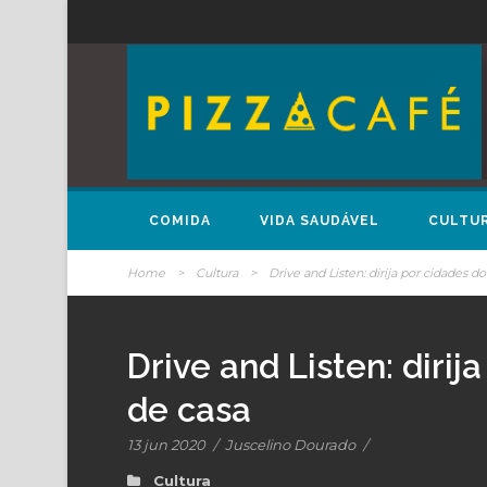
COMIDA
VIDA SAUDÁVEL
CULTU
Home
>
Cultura
>
Drive and Listen: dirija por cidades 
Drive and Listen: diri
de casa
13 jun 2020
/
Juscelino Dourado
/
Cultura