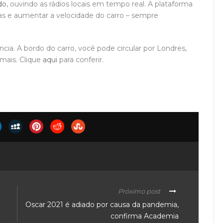
do
, ouvindo as rádios locais em tempo real. A plataforma
icas e aumentar a velocidade do carro – sempre
cia. A bordo do carro, você pode circular por Londres,
 mais. Clique
aqui
para conferir.
Próximo post
Oscar 2021 é adiado por causa da pandemia,
confirma Academia