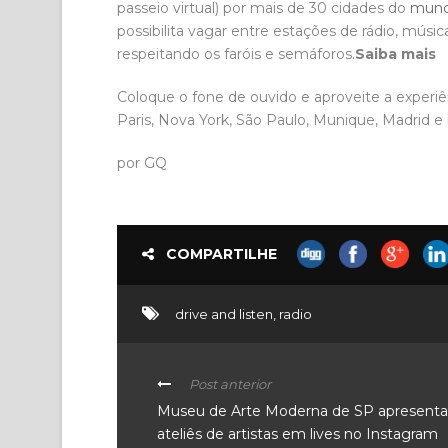
passeio virtual) por mais de 30 cidades do
mun
possibilita vagar entre estações de rádio, mús
respeitando os faróis e semáforos.
Saiba mais
Coloque o fone de ouvido e aproveite a experiên
Paris, Nova York, São Paulo, Munique, Madrid e
por GQ
COMPARTILHE
drive and listen
,
radio
Post anterior
Museu de Arte Moderna de SP apresenta
ateliês de artistas em lives no Instagram