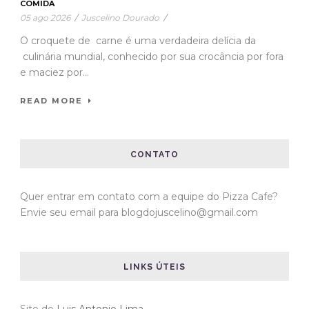
COMIDA
05 ago 2026
/
Juscelino Dourado
/
O croquete de carne é uma verdadeira delícia da
culinária mundial, conhecido por sua crocância por fora
e maciez por...
READ MORE
CONTATO
Quer entrar em contato com a equipe do Pizza Cafe?
Envie seu email para blogdojuscelino@gmail.com
LINKS ÚTEIS
Site do
Luis Antonio Lima