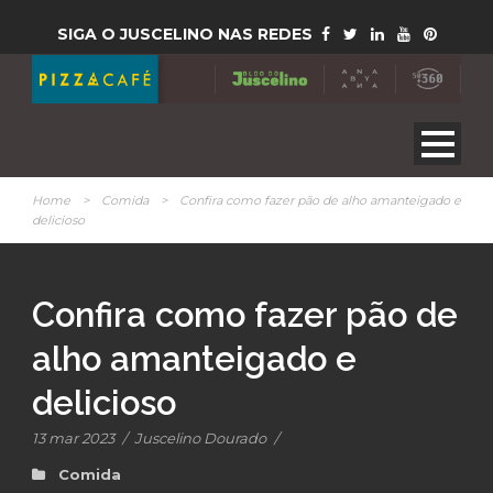
SIGA O JUSCELINO NAS REDES
Home
>
Comida
>
Confira como fazer pão de alho amanteigado e
delicioso
Confira como fazer pão de
alho amanteigado e
delicioso
13 mar 2023
/
Juscelino Dourado
/
Comida