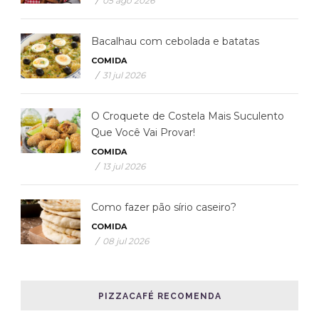
/
05 ago 2026
Bacalhau com cebolada e batatas
COMIDA
/
31 jul 2026
O Croquete de Costela Mais Suculento
Que Você Vai Provar!
COMIDA
/
13 jul 2026
Como fazer pão sírio caseiro?
COMIDA
/
08 jul 2026
PIZZACAFÉ RECOMENDA