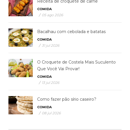
Receita de croquete de carne
COMIDA
/
05 ago 2026
Bacalhau com cebolada e batatas
COMIDA
/
31 jul 2026
O Croquete de Costela Mais Suculento
Que Você Vai Provar!
COMIDA
/
13 jul 2026
Como fazer pão sírio caseiro?
COMIDA
/
08 jul 2026