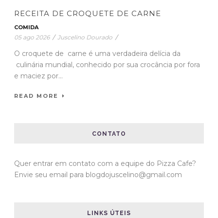
RECEITA DE CROQUETE DE CARNE
COMIDA
05 ago 2026
/
Juscelino Dourado
/
O croquete de carne é uma verdadeira delícia da
culinária mundial, conhecido por sua crocância por fora
e maciez por...
READ MORE
CONTATO
Quer entrar em contato com a equipe do Pizza Cafe?
Envie seu email para blogdojuscelino@gmail.com
LINKS ÚTEIS