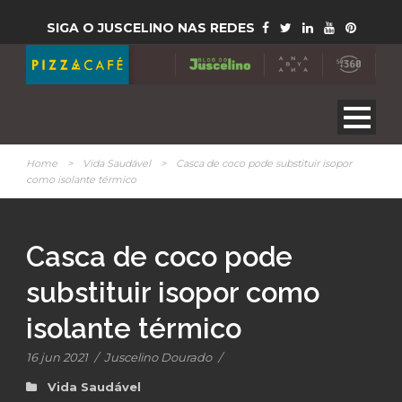
SIGA O JUSCELINO NAS REDES
Home
>
Vida Saudável
>
Casca de coco pode substituir isopor
como isolante térmico
Casca de coco pode
substituir isopor como
isolante térmico
16 jun 2021
/
Juscelino Dourado
/
Vida Saudável