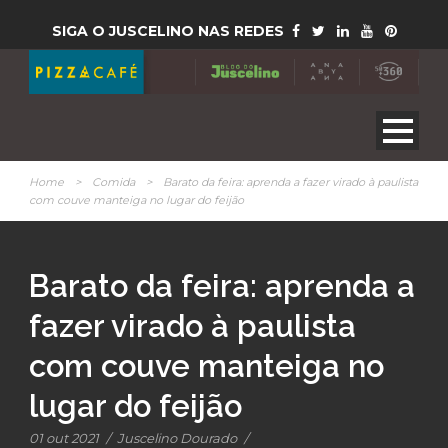
SIGA O JUSCELINO NAS REDES
Home
>
Comida
>
Barato da feira: aprenda a fazer virado à paulista
com couve manteiga no lugar do feijão
Barato da feira: aprenda a
fazer virado à paulista
com couve manteiga no
lugar do feijão
01 out 2021
/
Juscelino Dourado
/