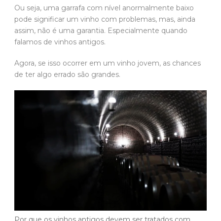
Ou seja, uma garrafa com nível anormalmente baixo
pode significar um vinho com problemas, mas, ainda
assim, não é uma garantia. Especialmente quando
falamos de vinhos antigos.
Agora, se isso ocorrer em um vinho jovem, as chances
de ter algo errado são grandes.
Por que os vinhos antigos devem ser tratados com