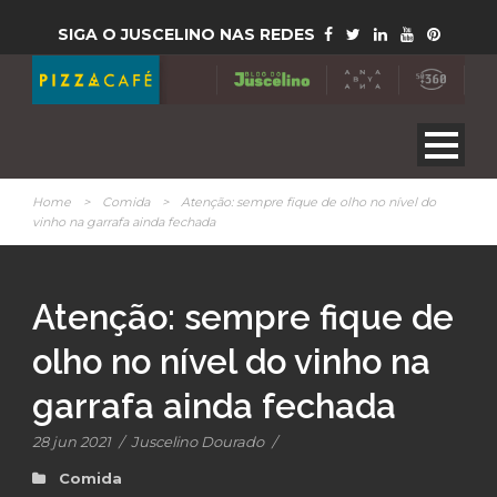
SIGA O JUSCELINO NAS REDES
Home
>
Comida
>
Atenção: sempre fique de olho no nível do
vinho na garrafa ainda fechada
Atenção: sempre fique de
olho no nível do vinho na
garrafa ainda fechada
28 jun 2021
/
Juscelino Dourado
/
Comida