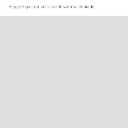
Blog de gastronomia de
Juscelino Dourado
Medium de
Juscelino Dourado
Escolas Sustentáveis, de
Juscelino Dourado
Saiba mais sobre o
RPA
Paper Excellence
Site
Jackson Wijaya
Gengivoplastia
Implante Dentário
Lentes de contato dental
Aparelho ortodôntico