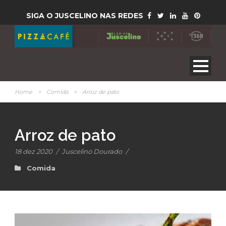
SIGA O JUSCELINO NAS REDES
Home
>
Comida
>
Arroz de pato
Arroz de pato
18 dez 2020
/
Juscelino Dourado
/
Comida