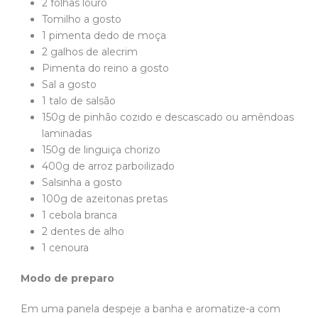
2 folhas louro
Tomilho a gosto
1 pimenta dedo de moça
2 galhos de alecrim
Pimenta do reino a gosto
Sal a gosto
1 talo de salsão
150g de pinhão cozido e descascado ou amêndoas
laminadas
150g de linguiça chorizo
400g de arroz parboilizado
Salsinha a gosto
100g de azeitonas pretas
1 cebola branca
2 dentes de alho
1 cenoura
Modo de preparo
Em uma panela despeje a banha e aromatize-a com