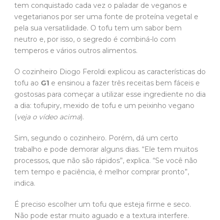
tem conquistado cada vez o paladar de veganos e
vegetarianos por ser uma fonte de proteína vegetal e
pela sua versatilidade. O tofu tem um sabor bem
neutro e, por isso, o segredo é combiná-lo com
temperos e vários outros alimentos.
O cozinheiro Diogo Feroldi explicou as características do
tofu ao
G1
e ensinou a fazer três receitas bem fáceis e
gostosas para começar a utilizar esse ingrediente no dia
a dia: tofupiry, mexido de tofu e um peixinho vegano
(
veja o vídeo acima
).
Sim, segundo o cozinheiro. Porém, dá um certo
trabalho e pode demorar alguns dias. “Ele tem muitos
processos, que não são rápidos”, explica. “Se você não
tem tempo e paciência, é melhor comprar pronto”,
indica.
É preciso escolher um tofu que esteja firme e seco.
Não pode estar muito aguado e a textura interfere.