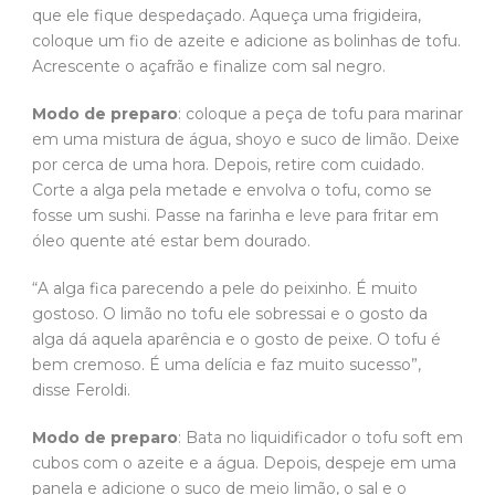
que ele fique despedaçado. Aqueça uma frigideira,
coloque um fio de azeite e adicione as bolinhas de tofu.
Acrescente o açafrão e finalize com sal negro.
Modo de preparo
: coloque a peça de tofu para marinar
em uma mistura de água, shoyo e suco de limão. Deixe
por cerca de uma hora. Depois, retire com cuidado.
Corte a alga pela metade e envolva o tofu, como se
fosse um sushi. Passe na farinha e leve para fritar em
óleo quente até estar bem dourado.
“A alga fica parecendo a pele do peixinho. É muito
gostoso. O limão no tofu ele sobressai e o gosto da
alga dá aquela aparência e o gosto de peixe. O tofu é
bem cremoso. É uma delícia e faz muito sucesso”,
disse Feroldi.
Modo de preparo
: Bata no liquidificador o tofu soft em
cubos com o azeite e a água. Depois, despeje em uma
panela e adicione o suco de meio limão, o sal e o