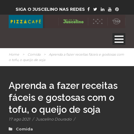
SIGA O JUSCELINO NAS REDES
Home
>
Comida
>
Aprenda a fazer receitas fáceis e gostosas com
o tofu, o queijo de soja
Aprenda a fazer receitas
fáceis e gostosas com o
tofu, o queijo de soja
17 ago 2021
/
Juscelino Dourado
/
Comida