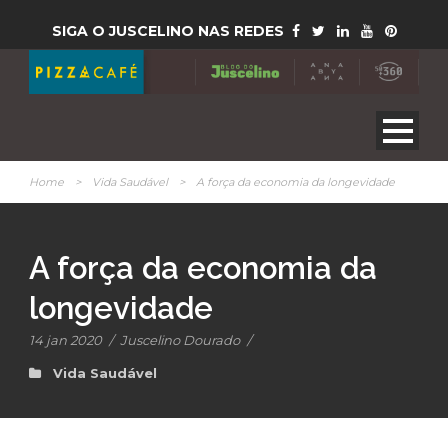
SIGA O JUSCELINO NAS REDES
Home
>
Vida Saudável
>
A força da economia da longevidade
A força da economia da
longevidade
14 jan 2020
/
Juscelino Dourado
/
Vida Saudável