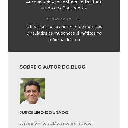
cão é adotado por estudante também
surdo em Florianópolis
Próximo post
OMS alerta para aumento de doenças
vinculadas às mudanças climáticas na
próxima década
SOBRE O AUTOR DO BLOG
JUSCELINO DOURADO
Juscelino Antonio Dourado é um gestor