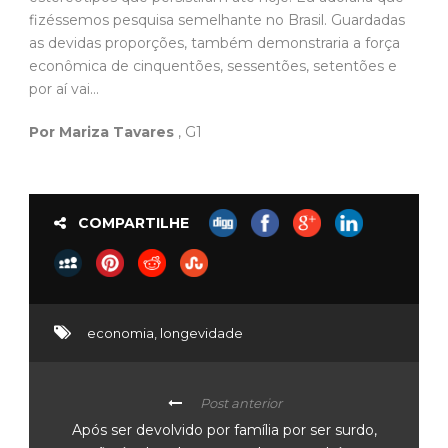
fizéssemos pesquisa semelhante no Brasil. Guardadas
as devidas proporções, também demonstraria a força
econômica de cinquentões, sessentões, setentões e
por aí vai…
Por Mariza Tavares
, G1
COMPARTILHE
economia
,
longevidade
Post anterior
Após ser devolvido por família por ser surdo,