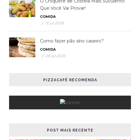
O Croquete de Costela Mais Suculento
Que Você Vai Provar!
COMIDA
/
13 jul 2026
Como fazer pão sírio caseiro?
COMIDA
/
08 jul 2026
PIZZACAFÉ RECOMENDA
POST MAIS RECENTE