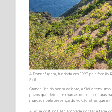
A Donnafugata, fundada em 1983 pela família Ral
Sicília
Grande ilha da ponta da bota, a Sicília tem um
povos que deixaram marcas de suas culturas na a
marcada pela presença do vulcão Etna, que infl
A Sicília costuma ser lembrada por ser a terra d