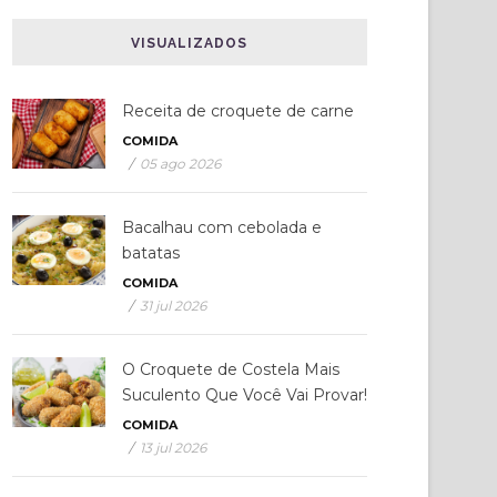
VISUALIZADOS
Receita de croquete de carne
COMIDA
/
05 ago 2026
Bacalhau com cebolada e
batatas
COMIDA
/
31 jul 2026
O Croquete de Costela Mais
Suculento Que Você Vai Provar!
COMIDA
/
13 jul 2026