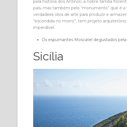
pela história dos Antinori, a nobre família floren
país, mas também pelo “monumento” que é a viní
verdadeira obra de arte para produzir e armazen
“escondida no morro”, tem projeto arquitetôni
imperdível.
Os espumantes Moscatel degustados pel
Sicília