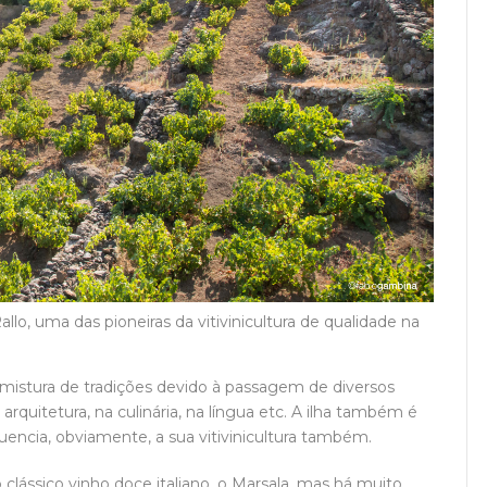
lo, uma das pioneiras da vitivinicultura de qualidade na
a mistura de tradições devido à passagem de diversos
rquitetura, na culinária, na língua etc. A ilha também é
uencia, obviamente, a sua vitivinicultura também.
o clássico vinho doce italiano, o Marsala, mas há muito