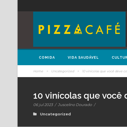
COMIDA
VIDA SAUDÁVEL
CULTU
Home
>
Uncategorized
>
10 vinícolas que você deve co
10 vinícolas que você 
06 jul 2023
/
Juscelino Dourado
/
Uncategorized