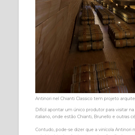
Antinori nel Chianti Classico tem projeto arqui
Difícil apontar um único produtor para visitar 
italiano, onde estão Chianti, Brunello e outras
Contudo, pode-se dizer que a vinícola Antinori 