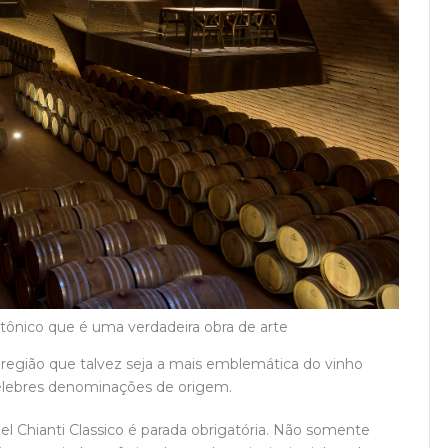
tetônico que é uma verdadeira obra de arte
na região que talvez seja a mais emblemática do vinho
 célebres denominações de origem.
nel Chianti Classico é parada obrigatória. Não somente