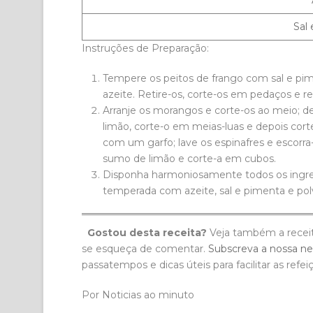
Sal 
Instruções de Preparação:
Tempere os peitos de frango com sal e pime
azeite. Retire-os, corte-os em pedaços e re
Arranje os morangos e corte-os ao meio; de
limão, corte-o em meias-luas e depois cort
com um garfo; lave os espinafres e escorr
sumo de limão e corte-a em cubos.
Disponha harmoniosamente todos os ingredi
temperada com azeite, sal e pimenta e pol
Gostou desta receita?
Veja também a recei
se esqueça de comentar.
Subscreva a nossa ne
passatempos e dicas úteis para facilitar as refei
Por Noticias ao minuto