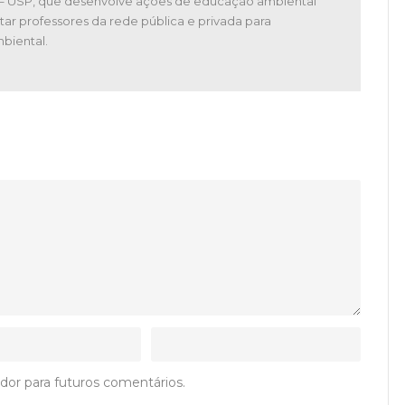
 – USP, que desenvolve ações de educação ambiental
tar professores da rede pública e privada para
biental.
dor para futuros comentários.