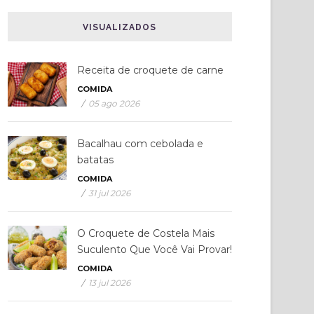
VISUALIZADOS
Receita de croquete de carne
COMIDA
/
05 ago 2026
Bacalhau com cebolada e
batatas
COMIDA
/
31 jul 2026
O Croquete de Costela Mais
Suculento Que Você Vai Provar!
COMIDA
/
13 jul 2026