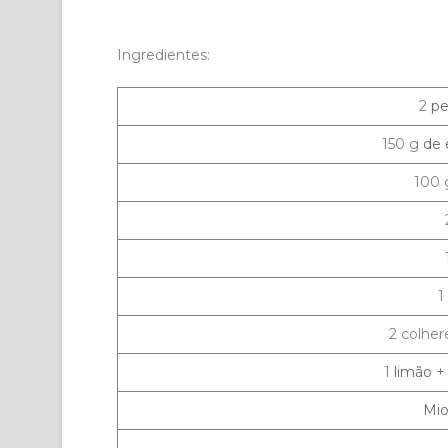
Ingredientes:
2
pe
150 g
de 
100
1
2 colher
1
limão +
Mio