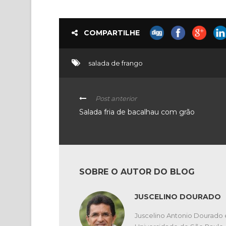
COMPARTILHE
salada de frango
Post anterior
Salada fria de bacalhau com grão
SOBRE O AUTOR DO BLOG
JUSCELINO DOURADO
Juscelino Antonio Dourado 