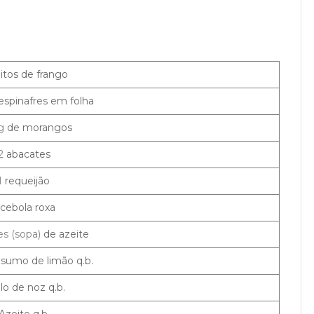
itos de frango
espinafres em folha
 g
de morangos
2
abacates
1
requeijão
cebola roxa
es (sopa)
de azeite
 sumo de limão q.b.
lo de noz q.b.