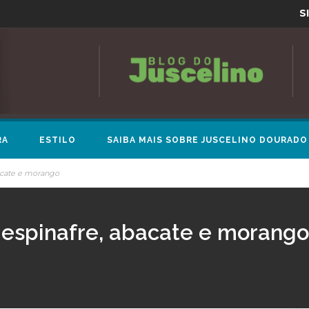
S
RA
ESTILO
SAIBA MAIS SOBRE JUSCELINO DOURADO
acate e morango
 espinafre, abacate e morango