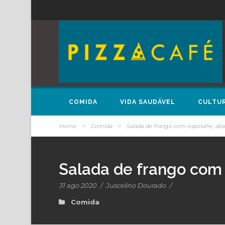
COMIDA
VIDA SAUDÁVEL
CULTU
Home
>
Comida
>
Salada de frango com espinafre, ab
Salada de frango com
31 ago 2020
/
Juscelino Dourado
/
Comida