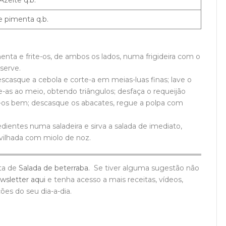
Azeite q.b.
e pimenta q.b.
nta e frite-os, de ambos os lados, numa frigideira com o
serve.
scasque a cebola e corte-a em meias-luas finas; lave o
e-as ao meio, obtendo triângulos; desfaça o requeijão
a-os bem; descasque os abacates, regue a polpa com
entes numa saladeira e sirva a salada de imediato,
vilhada com miolo de noz.
ta de
Salada de beterraba.
Se tiver alguma sugestão não
wsletter aqui
e tenha acesso a mais receitas, vídeos,
ções do seu dia-a-dia.