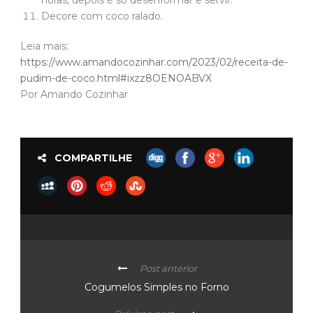
horas, depois é só desenformar e servir.
Decore com coco ralado.
Leia mais:
https://www.amandocozinhar.com/2023/02/receita-de-
pudim-de-coco.html#ixzz8OENOABVX
Por Amando Cozinhar
COMPARTILHE
Post anterior
Cogumelos Simples no Forno