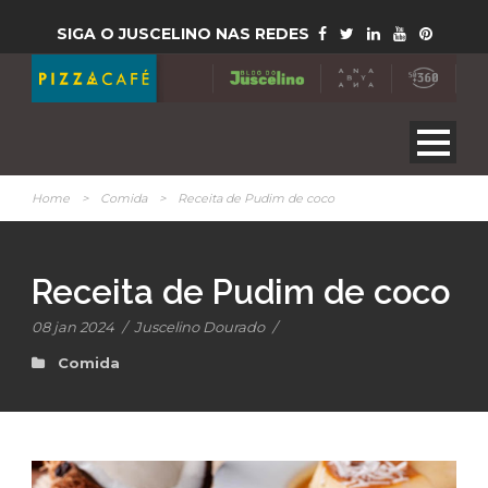
SIGA O JUSCELINO NAS REDES
Home
>
Comida
>
Receita de Pudim de coco
Receita de Pudim de coco
08 jan 2024
/
Juscelino Dourado
/
Comida