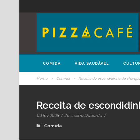
COMIDA
VIDA SAUDÁVEL
CULTU
Home
>
Comida
>
Receita de escondidinho de charque
Receita de escondidin
03 fev 2025
/
Juscelino Dourado
/
Comida