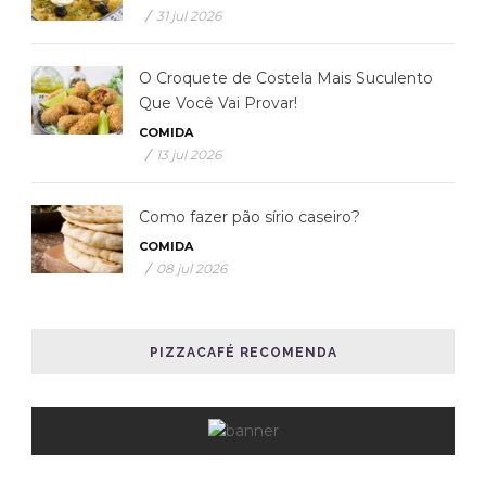
/
31 jul 2026
O Croquete de Costela Mais Suculento
Que Você Vai Provar!
COMIDA
/
13 jul 2026
Como fazer pão sírio caseiro?
COMIDA
/
08 jul 2026
PIZZACAFÉ RECOMENDA