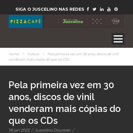
SIGA O JUSCELINO NAS REDES
Home
>
Cultura
>
Pela primeira vez em 30 anos, discos de vinil
venderam mais cópias do que os CDs
Pela primeira vez em 30
anos, discos de vinil
venderam mais cópias do
que os CDs
18 jan 2022
/
Juscelino Dourado
/