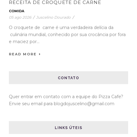
RECEITA DE CROQUETE DE CARNE
COMIDA
05 ago 2026
/
Juscelino Dourado
/
O croquete de carne é uma verdadeira delícia da
culinária mundial, conhecido por sua crocância por fora
e maciez por...
READ MORE
CONTATO
Quer entrar em contato com a equipe do Pizza Cafe?
Envie seu email para blogdojuscelino@gmail.com
LINKS ÚTEIS