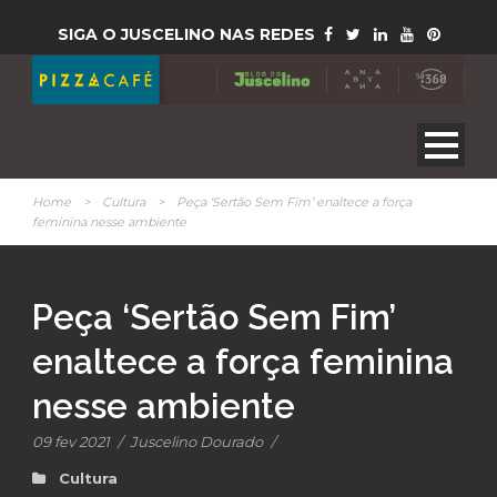
SIGA O JUSCELINO NAS REDES
Home
>
Cultura
>
Peça ‘Sertão Sem Fim’ enaltece a força
feminina nesse ambiente
Peça ‘Sertão Sem Fim’
enaltece a força feminina
nesse ambiente
09 fev 2021
/
Juscelino Dourado
/
Cultura