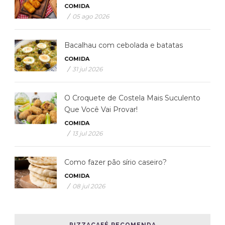
COMIDA
/
05 ago 2026
Bacalhau com cebolada e batatas
COMIDA
/
31 jul 2026
O Croquete de Costela Mais Suculento
Que Você Vai Provar!
COMIDA
/
13 jul 2026
Como fazer pão sírio caseiro?
COMIDA
/
08 jul 2026
PIZZACAFÉ RECOMENDA