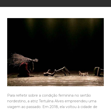
Para refletir sobre a condição feminina no sertão
nordestino, a atriz Tertulina Alves empreendeu uma
viagem ao passado. Em 2018, ela voltou à cidade de