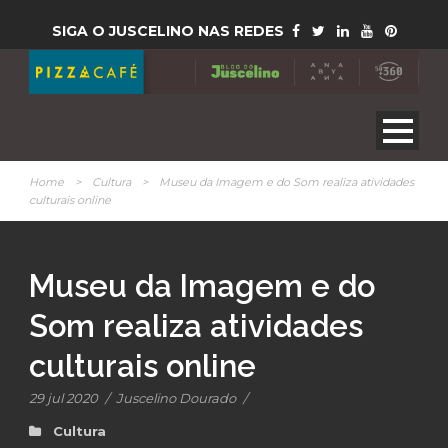
SIGA O JUSCELINO NAS REDES
Home
>
Cultura
>
Museu da Imagem e do Som realiza atividades
culturais online
Museu da Imagem e do
Som realiza atividades
culturais online
29 jul 2020
/
Juscelino Dourado
/
Cultura