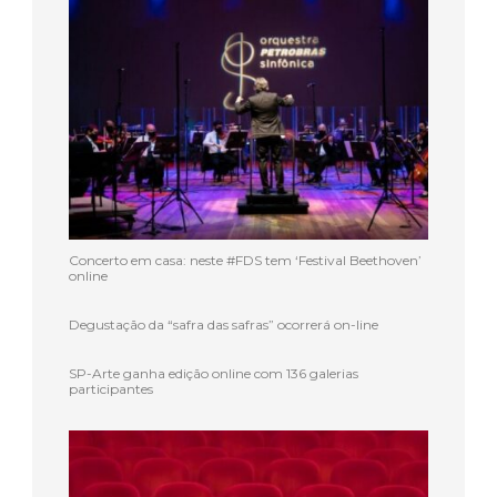
Concerto em casa: neste #FDS tem ‘Festival Beethoven’
online
Degustação da “safra das safras” ocorrerá on-line
SP-Arte ganha edição online com 136 galerias
participantes