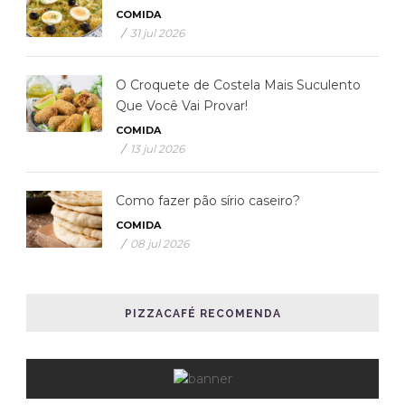
COMIDA
/
31 jul 2026
O Croquete de Costela Mais Suculento
Que Você Vai Provar!
COMIDA
/
13 jul 2026
Como fazer pão sírio caseiro?
COMIDA
/
08 jul 2026
PIZZACAFÉ RECOMENDA