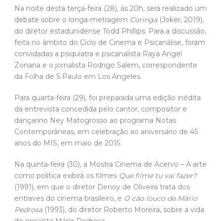
Na noite desta terça-feira (28), às 20h, será realizado um
debate sobre o longa-metragem
Coringa
(Joker, 2019),
do diretor estadunidense Todd Phillips. Para a discussão,
feita no âmbito do Ciclo de Cinema e Psicanálise, foram
convidadas a psiquiatra e psicanalista Raya Angel
Zonana e o jornalista Rodrigo Salem, correspondente
da Folha de S.Paulo em Los Angeles.
Para quarta-feira (29), foi preparada uma edição inédita
da entrevista concedida pelo cantor, compositor e
dançarino Ney Matogrosso ao programa Notas
Contemporâneas, em celebração ao aniversário de 45
anos do MIS, em maio de 2015.
Na quinta-feira (30), a Mostra Cinema de Acervo – A arte
como política exibirá os filmes
Que filme tu vai fazer?
(1991), em que o diretor Denoy de Oliveira trata dos
entraves do cinema brasileiro, e
O cão louco de Mário
Pedrosa
(1993), do diretor Roberto Moreira, sobre a vida
do ensaísta Mário Pedrosa.