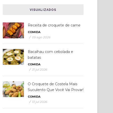
VISUALIZADOS
Receita de croquete de carne
COMIDA
/
05 ago 2026
Bacalhau com cebolada e
batatas
COMIDA
/
31 jul 2026
O Croquete de Costela Mais
Suculento Que Você Vai Provar!
COMIDA
/
13 jul 2026