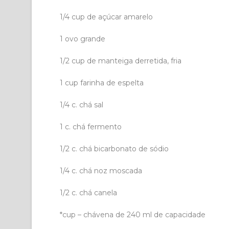
1/4 cup de açúcar amarelo
1 ovo grande
1/2 cup de manteiga derretida, fria
1 cup farinha de espelta
1/4 c. chá sal
1 c. chá fermento
1/2 c. chá bicarbonato de sódio
1/4 c. chá noz moscada
1/2 c. chá canela
*cup – chávena de 240 ml de capacidade