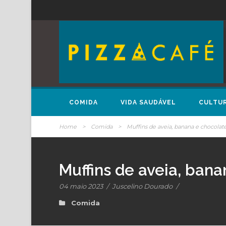
COMIDA
VIDA SAUDÁVEL
CULTU
Home
>
Comida
>
Muffins de aveia, banana e chocolat
Muffins de aveia, bana
04 maio 2023
/
Juscelino Dourado
/
Comida