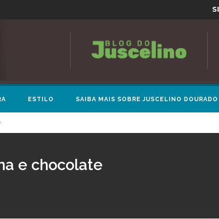
S
RA
ESTILO
SAIBA MAIS SOBRE JUSCELINO DOURADO
e
na e chocolate