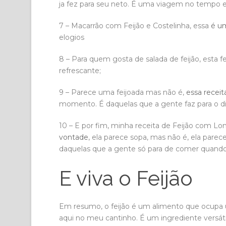
ja fez para seu neto. É uma viagem no tempo
7 – Macarrão com Feijão e Costelinha, essa
é um
elogios
8 – Para quem gosta de salada de feijão, esta f
refrescante;
9 – Parece uma feijoada mas não é,
essa receit
momento. É daquelas que a gente faz para o d
10 – E por fim, minha receita de Feijão com Lo
vontade
, ela parece sopa, mas não é, ela par
daquelas que a gente só para de comer quand
E viva o Feijão
Em resumo, o feijão é um alimento que ocupa um 
aqui no meu cantinho. É um ingrediente versáti