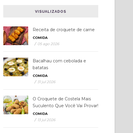
VISUALIZADOS
Receita de croquete de carne
COMIDA
/
05 ago 2026
Bacalhau com cebolada e
batatas
COMIDA
/
31 jul 2026
O Croquete de Costela Mais
Suculento Que Você Vai Provar!
COMIDA
/
13 jul 2026