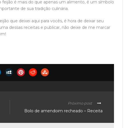
, o feijão é mais do que apenas um alimento, é um símbolo
portante de sua tradição culinária.
jão que deixei aqui para vocês, é hora de deixar seu
uma dessas receitas e publicar, não deixe de me marcar
em!
Próximo post
Bolo de amendoim recheado – Receita