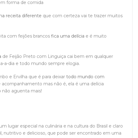
 em forma de comida
a receita diferente
que com certeza vai te trazer muitos
eita com feijões brancos
fica uma delícia
e é muito
a
de Feijão Preto com Linguiça cai bem em qualquer
ia-a-dia e todo mundo sempre elogia.
mbo e Ervilha que é para deixar
todo mundo com
ece acompanhamento mas não é, ela é uma delícia
o não aguenta mais!
lugar especial na culinária e na cultura do Brasil e claro
l, nutritivo e delicioso, que pode ser encontrado em uma