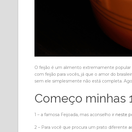
O feijão é um alimento extremamente popular na 
com feijão para vocês, já que o amor do brasilei
sem ele simplesmente não está completa. Agora
Começo minhas 10
1 – a famosa Feijoada, mas aconselho ir
neste p
2 – Para você que procura um prato diferente
a