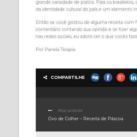
grande variedade de pratos. Para os brasileiros
da identidade cultural do país e um elemento im
Então se você gostou de alguma receita com fei
comentário contando sua opinião e se fizer alg
nas redes sociais, eu adoro ver o que vocês faz
Por Panela Terapia
COMPARTILHE
Post anterior
Ovo de Colher – Receita de Páscoa