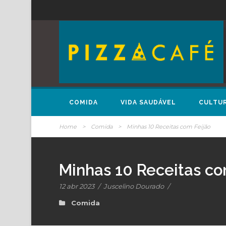
COMIDA
VIDA SAUDÁVEL
CULTU
Home
>
Comida
>
Minhas 10 Receitas com Feijão
Minhas 10 Receitas co
12 abr 2023
/
Juscelino Dourado
/
Comida