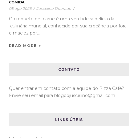
COMIDA
05 ago 2026
/
Juscelino Dourado
/
O croquete de carne é uma verdadeira delícia da
culinária mundial, conhecido por sua crocância por fora
e maciez por...
READ MORE
CONTATO
Quer entrar em contato com a equipe do Pizza Cafe?
Envie seu email para blogdojuscelino@gmail.com
LINKS ÚTEIS