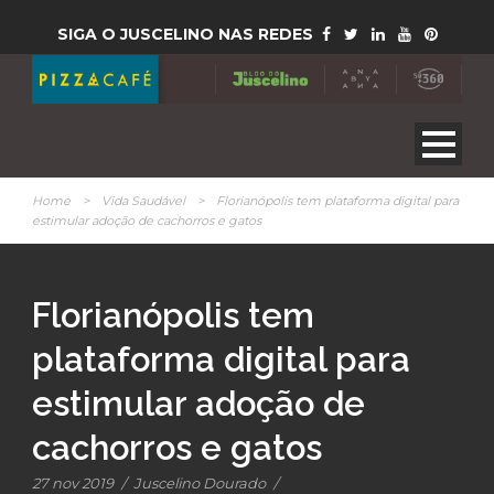
SIGA O JUSCELINO NAS REDES
Home
>
Vida Saudável
>
Florianópolis tem plataforma digital para
estimular adoção de cachorros e gatos
Florianópolis tem
plataforma digital para
estimular adoção de
cachorros e gatos
27 nov 2019
/
Juscelino Dourado
/