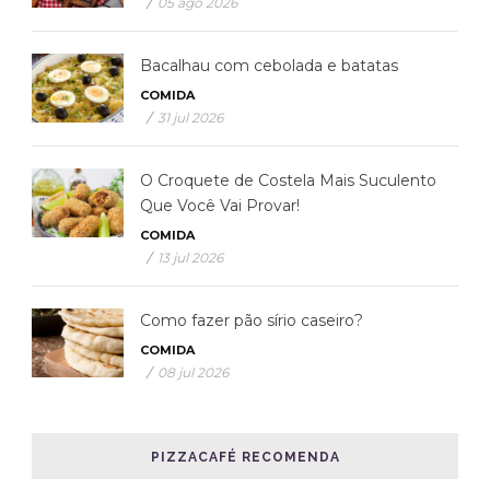
/
05 ago 2026
Bacalhau com cebolada e batatas
COMIDA
/
31 jul 2026
O Croquete de Costela Mais Suculento
Que Você Vai Provar!
COMIDA
/
13 jul 2026
Como fazer pão sírio caseiro?
COMIDA
/
08 jul 2026
PIZZACAFÉ RECOMENDA