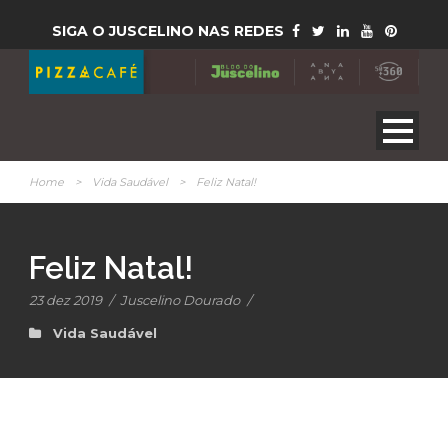
SIGA O JUSCELINO NAS REDES
Home
>
Vida Saudável
>
Feliz Natal!
Feliz Natal!
23 dez 2019
/
Juscelino Dourado
/
Vida Saudável