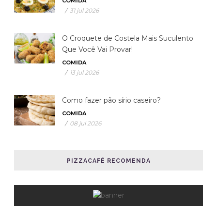
COMIDA
/
31 jul 2026
O Croquete de Costela Mais Suculento
Que Você Vai Provar!
COMIDA
/
13 jul 2026
Como fazer pão sírio caseiro?
COMIDA
/
08 jul 2026
PIZZACAFÉ RECOMENDA