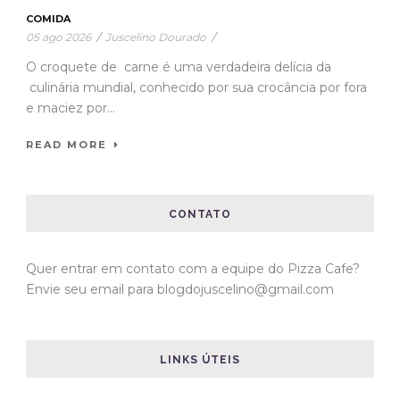
COMIDA
05 ago 2026
/
Juscelino Dourado
/
O croquete de carne é uma verdadeira delícia da
culinária mundial, conhecido por sua crocância por fora
e maciez por...
READ MORE
CONTATO
Quer entrar em contato com a equipe do Pizza Cafe?
Envie seu email para blogdojuscelino@gmail.com
LINKS ÚTEIS