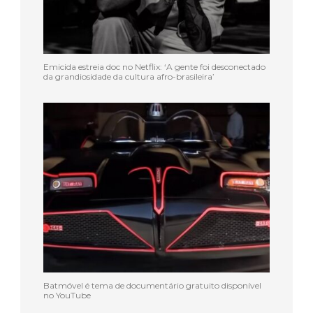
Emicida estreia doc no Netflix: ‘A gente foi desconectado
da grandiosidade da cultura afro-brasileira’
Batmóvel é tema de documentário gratuito disponível
no YouTube