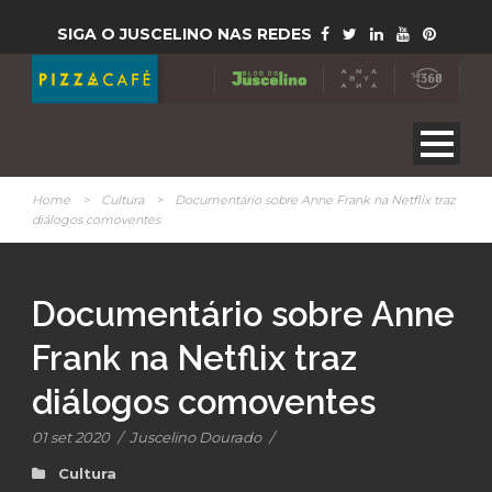
SIGA O JUSCELINO NAS REDES
Home
>
Cultura
>
Documentário sobre Anne Frank na Netflix traz
diálogos comoventes
Documentário sobre Anne
Frank na Netflix traz
diálogos comoventes
01 set 2020
/
Juscelino Dourado
/
Cultura