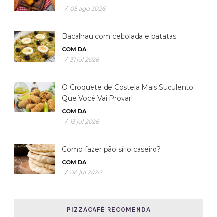
/
05 ago 2026
Bacalhau com cebolada e batatas
COMIDA
/
31 jul 2026
O Croquete de Costela Mais Suculento
Que Você Vai Provar!
COMIDA
/
13 jul 2026
Como fazer pão sírio caseiro?
COMIDA
/
08 jul 2026
PIZZACAFÉ RECOMENDA