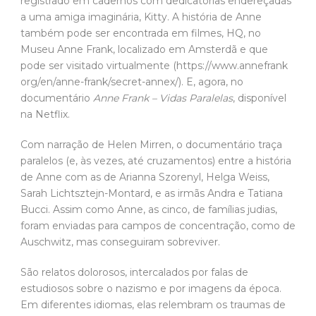
registrado em cadernos com dedicatórias endereçadas
a uma amiga imaginária, Kitty. A história de Anne
também pode ser encontrada em filmes, HQ, no
Museu Anne Frank, localizado em Amsterdã e que
pode ser visitado virtualmente (https://www.annefrank
org/en/anne-frank/secret-annex/). E, agora, no
documentário
Anne Frank – Vidas Paralelas
, disponível
na Netflix.
Com narração de Helen Mirren, o documentário traça
paralelos (e, às vezes, até cruzamentos) entre a história
de Anne com as de Arianna Szorenyl, Helga Weiss,
Sarah Lichtsztejn-Montard, e as irmãs Andra e Tatiana
Bucci. Assim como Anne, as cinco, de famílias judias,
foram enviadas para campos de concentração, como de
Auschwitz, mas conseguiram sobreviver.
São relatos dolorosos, intercalados por falas de
estudiosos sobre o nazismo e por imagens da época.
Em diferentes idiomas, elas relembram os traumas de