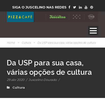
SIGA O JUSCELINO NAS REDES
Home
>
Cultura
>
Da USP para sua casa, várias opções de cultura
Da USP para sua casa,
várias opções de cultura
29 abr 2020
/
Juscelino Dourado
/
Cultura