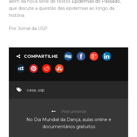
além da nova série de textos
Epidemias do Passado
,
que discute a questão das epidemias ao longo da
história.
Por Jornal da USP
COMPARTILHE
casa
,
usp
Post anterior
No Dia Mundial da Dança, aulas online e
documentários gratuitos