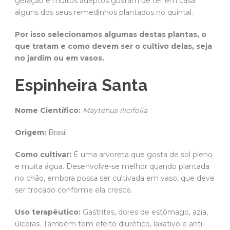
geração e muitos adeptos gostam de ter em casa
alguns dos seus remedinhos plantados no quintal.
Por isso selecionamos algumas destas plantas, o
que tratam e como devem ser o cultivo delas, seja
no jardim ou em vasos.
Espinheira Santa
Nome Científico:
Maytenus ilicifolia
Origem:
Brasil
Como cultivar:
É uma arvoreta que gosta de sol pleno
e muita água. Desenvolve-se melhor quando plantada
no chão, embora possa ser cultivada em vaso, que deve
ser trocado conforme ela cresce.
Uso terapêutico:
Gastrites, dores de estômago, azia,
úlceras. Também tem efeito diurético, laxativo e anti-