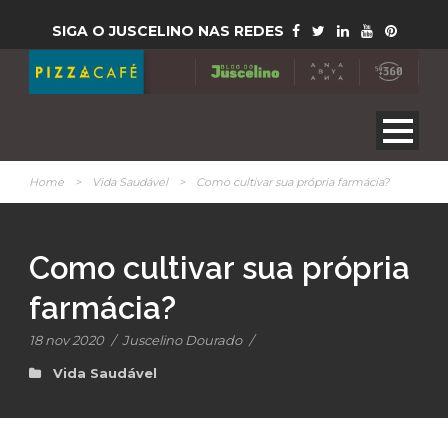
SIGA O JUSCELINO NAS REDES
Home
>
Vida Saudável
>
Como cultivar sua própria farmácia?
Como cultivar sua própria
farmácia?
18 nov 2020
/
Juscelino Dourado
/
Vida Saudável