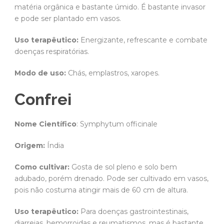
matéria orgânica e bastante úmido. É bastante invasor
e pode ser plantado em vasos.
Uso terapêutico:
Energizante, refrescante e combate
doenças respiratórias.
Modo de uso:
Chás, emplastros, xaropes.
Confrei
Nome Científico
: Symphytum officinale
Origem:
Índia
Como cultivar:
Gosta de sol pleno e solo bem
adubado, porém drenado. Pode ser cultivado em vasos,
pois não costuma atingir mais de 60 cm de altura.
Uso terapêutico:
Para doenças gastrointestinais,
diarreias, hemorroidas e reumatismos, mas é bastante