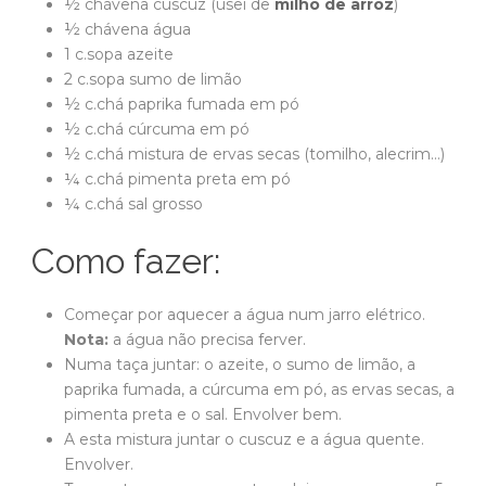
½
chávena
cuscuz
(usei de
milho de arroz
)
½
chávena
água
1
c.sopa
azeite
2
c.sopa
sumo de limão
½
c.chá
paprika fumada em pó
½
c.chá
cúrcuma em pó
½
c.chá
mistura de ervas secas
(tomilho, alecrim…)
¼
c.chá
pimenta preta em pó
¼
c.chá
sal grosso
Como fazer:
Começar por aquecer a água num jarro elétrico.
Nota:
a água não precisa ferver.
Numa taça juntar: o azeite, o sumo de limão, a
paprika fumada, a cúrcuma em pó, as ervas secas, a
pimenta preta e o sal. Envolver bem.
A esta mistura juntar o cuscuz e a água quente.
Envolver.