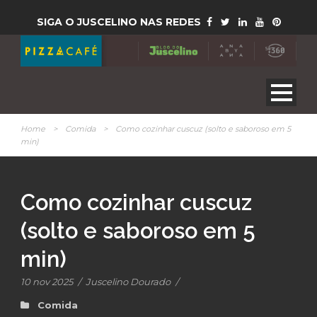
SIGA O JUSCELINO NAS REDES
Home
>
Comida
>
Como cozinhar cuscuz (solto e saboroso em 5
min)
Como cozinhar cuscuz
(solto e saboroso em 5
min)
10 nov 2025
/
Juscelino Dourado
/
Comida