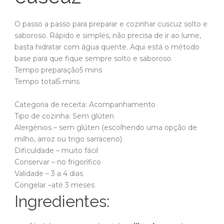
O passo a passo para preparar e cozinhar cuscuz solto e
saboroso. Rápido e simples, não precisa de ir ao lume,
basta hidratar com água quente. Aqui está o método
base para que fique sempre solto e saboroso.
minutes
Tempo preparação
5
mins
minutes
Tempo total
5
mins
Categoria de receita:
Acompanhamento
Tipo de cozinha:
Sem glúten
Alergénios –
sem glúten (escolhendo uma opção de
milho, arroz ou trigo sarraceno)
Dificuldade –
muito fácil
Conservar –
no frigorífico
Validade –
3 a 4 dias
Congelar –
até 3 meses
Ingredientes: