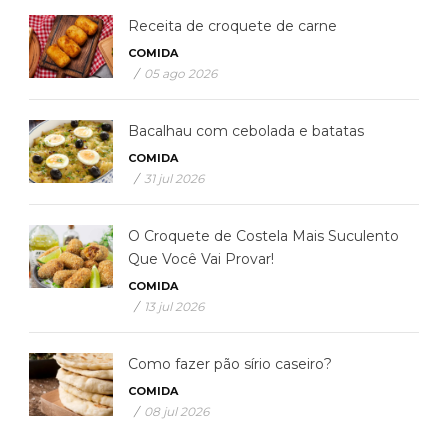
Receita de croquete de carne
COMIDA
/
05 ago 2026
Bacalhau com cebolada e batatas
COMIDA
/
31 jul 2026
O Croquete de Costela Mais Suculento
Que Você Vai Provar!
COMIDA
/
13 jul 2026
Como fazer pão sírio caseiro?
COMIDA
/
08 jul 2026