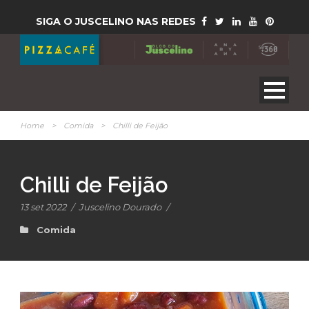
SIGA O JUSCELINO NAS REDES
Home
>
Comida
>
Chilli de Feijão
Chilli de Feijão
13 set 2022
/
Juscelino Dourado
/
Comida