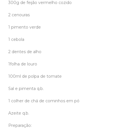
300g de feijão vermelho cozido
2 cenouras
1 pimento verde
1 cebola
2 dentes de alho
1folha de louro
100ml de polpa de tomate
Sal e pimenta q.b.
1 colher de chá de cominhos em pó
Azeite q.b.
Preparação: