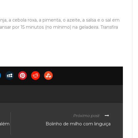
nja, a cebola roxa, a pimenta, o azeite, a salsa e o sal em
sar por 15 minutos (no mínimo) na geladeira. Transfira
Próximo post
 além
Bolinho de milho com linguiça