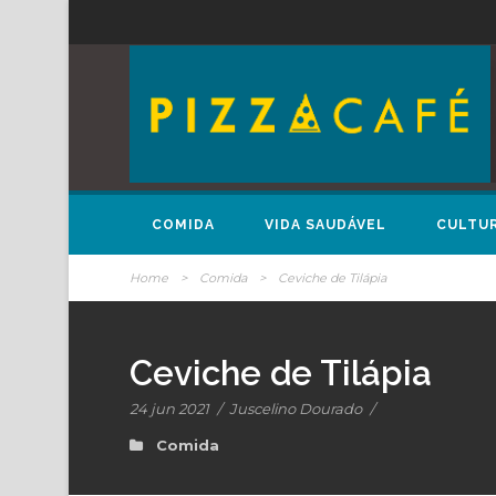
COMIDA
VIDA SAUDÁVEL
CULTU
Home
>
Comida
>
Ceviche de Tilápia
Ceviche de Tilápia
24 jun 2021
/
Juscelino Dourado
/
Comida