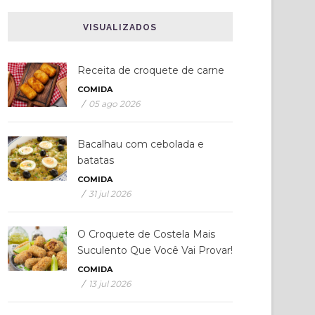
VISUALIZADOS
Receita de croquete de carne
COMIDA
/
05 ago 2026
Bacalhau com cebolada e
batatas
COMIDA
/
31 jul 2026
O Croquete de Costela Mais
Suculento Que Você Vai Provar!
COMIDA
/
13 jul 2026