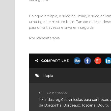
Coloque a tilápia, o suco de limão, o suco da lara
uma tigela e misture bem. Tampe e deixe descan
para uma travessa e sirva em seguida.
Por Panelaterapia
COMPARTILHE
tilapia
Post anterior
10 lindas regiões vinícolas para conhecer,
da Borgonha, Bordeaux, Toscana, Douro…