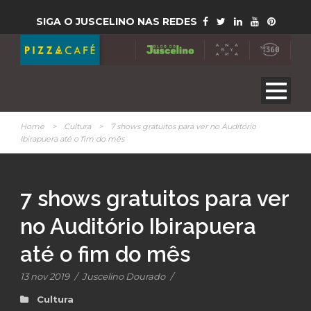
SIGA O JUSCELINO NAS REDES
Home
>
Cultura
>
7 shows gratuitos para ver no Auditório
Ibirapuera até o fim do mês
7 shows gratuitos para ver
no Auditório Ibirapuera
até o fim do mês
13 nov 2019
/
Juscelino Dourado
/
Cultura