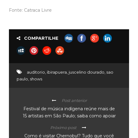
Fonte: Catraca Livre
COMPARTILHE
auditorio
,
ibirapuera
,
juscelino dourado
,
sao
paulo
,
shows
Post anterior
Festival de música indígena reúne mais de
15 artistas em São Paulo; saiba como apoiar
Próximo post
Como é visitar Chernobyl? Tudo que você